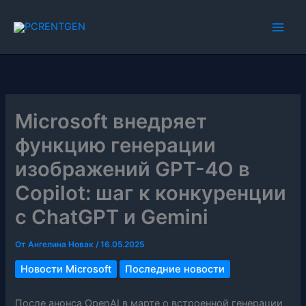
Перейти
к
содержимому
Microsoft внедряет
функцию генерации
изображений GPT-4O в
Copilot: шаг к конкуренции
с ChatGPT и Gemini
От
Ангелина Новак
/
16.05.2025
Новости Microsoft
Последние новости
После анонса OpenAI в марте о встроенной генерации