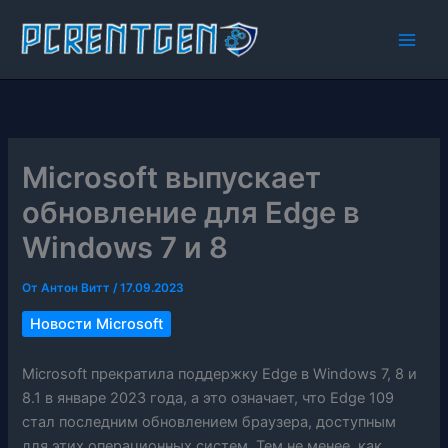
Перейти
к
содержимому
Microsoft выпускает
обновление для Edge в
Windows 7 и 8
От
Антон Витт
/
17.09.2023
Новости Microsoft
Microsoft прекратила поддержку Edge в Windows 7, 8 и
8.1 в январе 2023 года, а это означает, что Edge 109
стал последним обновлением браузера, доступным
для этих операционных систем. Тем не менее, как