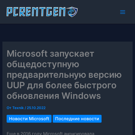
Перейти
к
содержимому
Microsoft запускает
общедоступную
предварительную версию
UUP для более быстрого
обновления Windows
От
Texnik
/
25.10.2022
Новости Microsoft
Последние новости
Еще в 2016 году Microsoft анонсировала