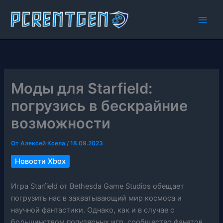
Перейти
к
содержимому
Моды для Starfield:
погрузись в бескрайние
возможности
От
Алексей Ксела
/
18.09.2023
Новости Xbox
Игра Starfield от Bethesda Game Studios обещает
погрузить нас в захватывающий мир космоса и
научной фантастики. Однако, как и в случае с
большинством популярных игр, сообщество фанатов