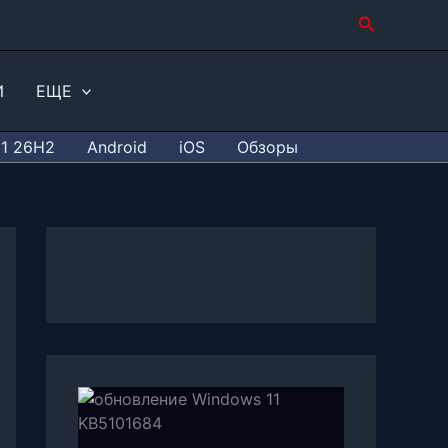
Поиск
И
ЕЩЕ
11 26H2
Android
iOS
Обзоры