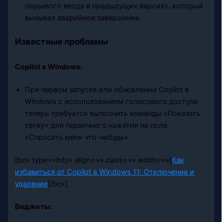
перьевого ввода в предыдущих версиях, который
вызывал аварийное завершение.
Известные проблемы
Copilot в Windows:
При первом запуске или обновлении Copilot в
Windows с использованием голосового доступа
теперь требуется выполнить команды «Показать
сетку» для первичного нажатия на поле
«Спросить меня что-нибудь».
[box type=»info» align=»» class=»» width=»»]
Как
избавиться от Copilot в Windows 11: Отключение и
удаление
[/box]
Виджеты: