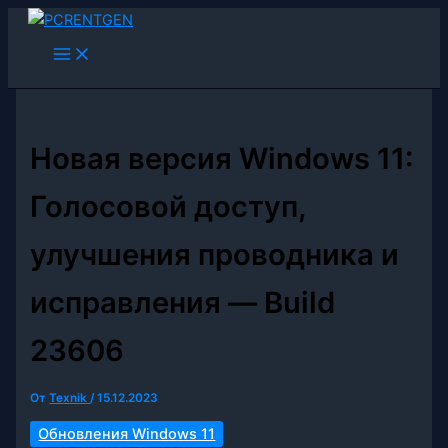
Перейти
к
содержимому
Новая версия Windows 11:
Голосовой доступ,
улучшения проводника и
исправления — Build
23606
От
Texnik
/
15.12.2023
Обновления Windows 11