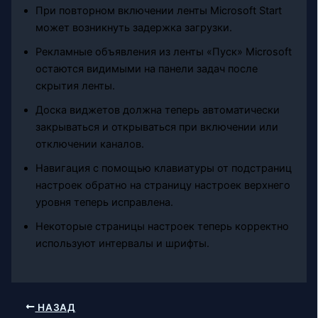
При повторном включении ленты Microsoft Start
может возникнуть задержка загрузки.
Рекламные объявления из ленты «Пуск» Microsoft
остаются видимыми на панели задач после
скрытия ленты.
Доска виджетов должна теперь автоматически
закрываться и открываться при включении или
отключении каналов.
Навигация с помощью клавиатуры от подстраниц
настроек обратно на страницу настроек верхнего
уровня теперь исправлена.
Некоторые страницы настроек теперь корректно
используют интервалы и шрифты.
НАЗАД