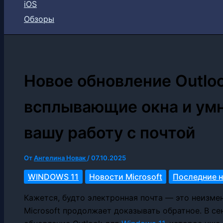
iOS
Обзоры
Новое обновление Outloo
всплывающие окна и ум
вашу работу с почтой
От
Ангелина Новак
/
07.10.2025
WINDOWS 11
Новости Microsoft
Последние 
Кажется, будто электронная почта — это неизме
Microsoft продолжает доказывать обратное. В с