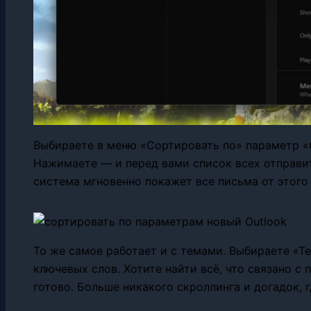
Выбираете в меню «Сортировать по» параметр «О
Нажимаете — и перед вами список всех отправит
система мгновенно покажет все письма от этого 
То же самое работает и с темами. Выбираете «Т
ключевых слов. Хотите найти всё, что связано с
готово. Больше никакого скроллинга и догадок, 