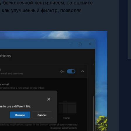
у бесконечной ленты писем, то оцените
т как улучшенный фильтр, позволяя