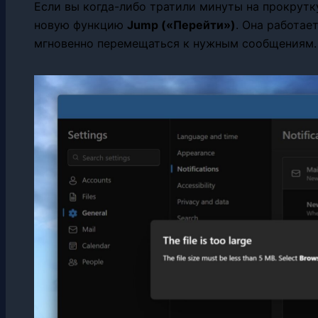
Если вы когда-либо тратили минуты на прокрутк
новую функцию
Jump («Перейти»)
. Она работае
мгновенно перемещаться к нужным сообщениям.