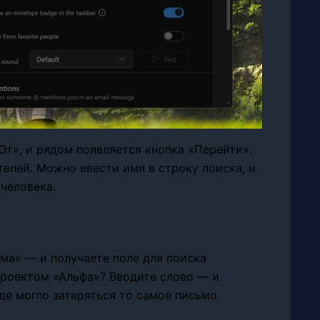
т», и рядом появляется кнопка «Перейти».
елей. Можно ввести имя в строку поиска, и
человека.
ема» — и получаете поле для поиска
 проектом «Альфа»? Вводите слово — и
где могло затеряться то самое письмо.