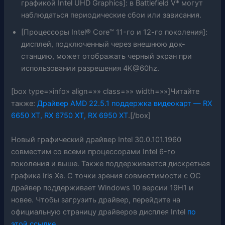
графикой Intel UHD Graphics]: в Battlefield V* могут
наблюдаться периодические сбои или зависания.
[Процессоры Intel® Core™ 11-го и 12-го поколения]:
дисплей, подключенный через внешнюю док-
станцию, может отображать черный экран при
использовании разрешения 4K@60hz.
[box type=»info» align=»» class=»» width=»»]Читайте
также:
Драйвер AMD 22.5.1 поддержка видеокарт — RX
6650 XT, RX 6750 XT, RX 6950 XT
.[/box]
Новый графический драйвер Intel 30.0.101.1960
совместим со всеми процессорами Intel 6-го
поколения и выше. Также поддерживается дискретная
графика Iris Xe. С точки зрения совместимости с ОС
драйвер поддерживает Windows 10 версии 19H1 и
новее. Чтобы загрузить драйвер, перейдите на
официальную страницу драйверов дисплея Intel
по
этой ссылке
.