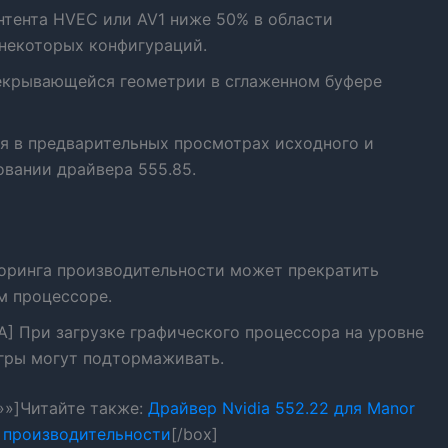
нтента HVEC или AV1 ниже 50% в области
некоторых конфигураций.
рекрывающейся геометрии в сглаженном буфере
ия в предварительных просмотрах исходного и
вании драйвера 555.85.
торинга производительности может прекратить
м процессоре.
A] При загрузке графического процессора на уровне
гры могут подтормаживать.
=»»]Читайте также:
Драйвер Nvidia 552.22 для Manor
ие производительности
[/box]