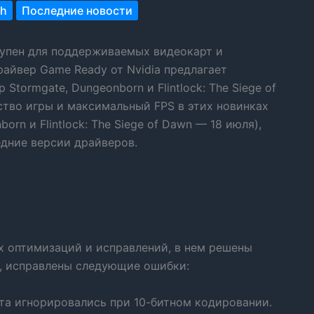
ch
Последние новости
тупен для поддерживаемых видеокарт и
айвер Game Ready от Nvidia предлагает
tormgate, Dungeonborn и Flintlock: The Siege of
ство игры и максимальный FPS в этих новинках
orn и Flintlock: The Siege of Dawn — 18 июля),
едние версии драйверов.
х оптимизаций и исправлений, в нем решены
, исправлены следующие ошибки:
та игнорировались при 10-битном кодировании.