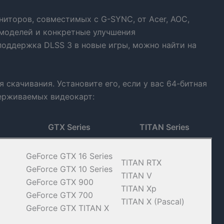
иторов, совместимых с G-SYNC, от Acer, AOC,
х моделей и конкретные улучшения
поддержка DLSS 3 в новые игры, можно найти на
 скачивания. Установите его, если у вас 64-битная
держиваемых видеокарт:
GTX Series
TITAN Series
GeForce GTX 16 Series
TITAN RTX
GeForce GTX 10 Series
TITAN V
GeForce GTX 900
TITAN Xp
GeForce GTX 700
TITAN X (Pascal)
GeForce GTX TITAN X