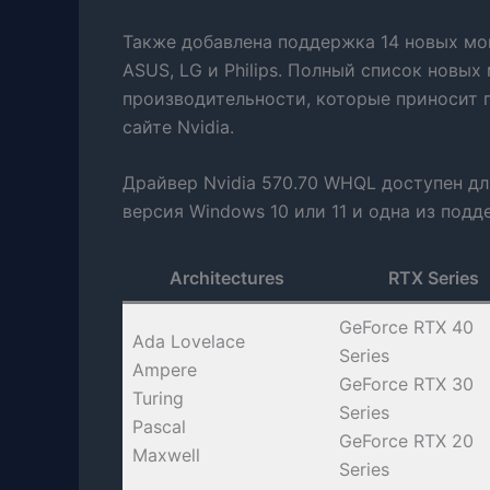
Также добавлена поддержка 14 новых мон
ASUS, LG и Philips. Полный список новы
производительности, которые приносит 
сайте Nvidia.
Драйвер Nvidia 570.70 WHQL доступен для
версия Windows 10 или 11 и одна из под
Architectures
RTX Series
GeForce RTX 40
Ada Lovelace
Series
Ampere
GeForce RTX 30
Turing
Series
Pascal
GeForce RTX 20
Maxwell
Series