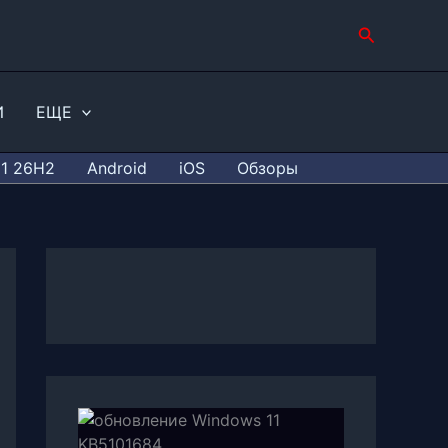
Поиск
И
ЕЩЕ
11 26H2
Android
iOS
Обзоры