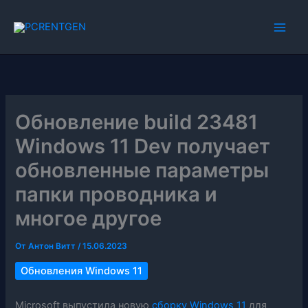
Перейти
к
содержимому
Обновление build 23481
Windows 11 Dev получает
обновленные параметры
папки проводника и
многое другое
От
Антон Витт
/
15.06.2023
Обновления Windows 11
Microsoft выпустила новую
сборку Windows 11
для