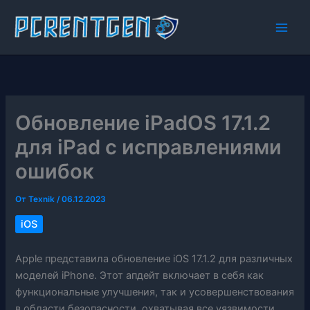
Перейти
к
содержимому
Обновление iPadOS 17.1.2
для iPad с исправлениями
ошибок
От
Texnik
/
06.12.2023
iOS
Apple представила обновление iOS 17.1.2 для различных
моделей iPhone. Этот апдейт включает в себя как
функциональные улучшения, так и усовершенствования
в области безопасности, охватывая все уязвимости.