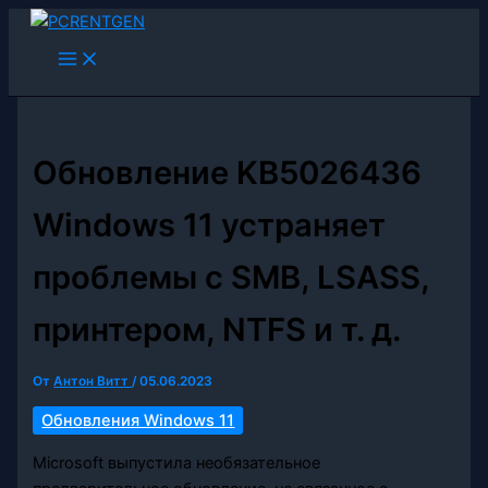
Перейти
к
содержимому
Обновление KB5026436
Windows 11 устраняет
проблемы с SMB, LSASS,
принтером, NTFS и т. д.
От
Антон Витт
/
05.06.2023
Обновления Windows 11
Microsoft выпустила необязательное