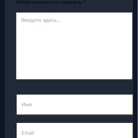
Обязательные поля помечены
*
Введите
здесь...
Имя
Email