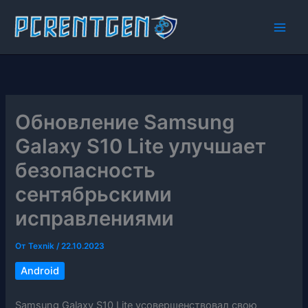
Перейти
к
содержимому
Обновление Samsung
Galaxy S10 Lite улучшает
безопасность
сентябрьскими
исправлениями
От
Texnik
/
22.10.2023
Android
Samsung Galaxy S10 Lite усовершенствовал свою