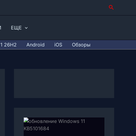
Поиск
И
ЕЩЕ
11 26H2
Android
iOS
Обзоры