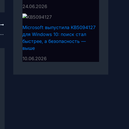
24.06.2026
Е
Microsoft выпустила KB5094127
Обновление OneDrive версии 13.46 для iOS
для Windows 10: поиск стал
быстрее, а безопасность —
выше
10.06.2026