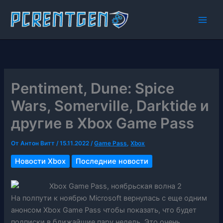
Перейти
к
содержимому
Pentiment, Dune: Spice
Wars, Somerville, Darktide и
другие в Xbox Game Pass
От
Антон Витт
/
15.11.2022
/
Game Pass
,
Xbox
Новости Xbox
Последние новости
На полпути к ноябрю Microsoft вернулась с еще одним
анонсом Xbox Game Pass чтобы показать, что будет
подписки в ближайшие пару недель. Это очень