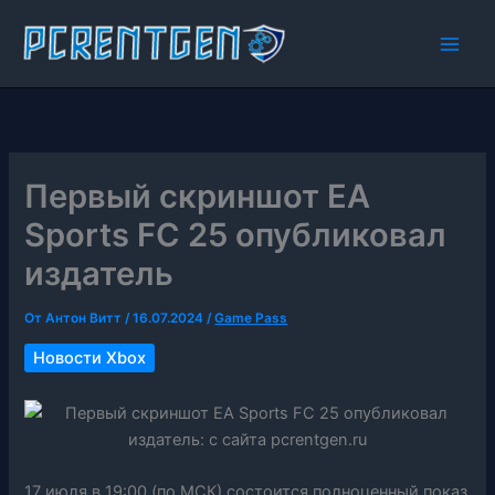
Перейти
к
содержимому
Первый скриншот EA
Sports FC 25 опубликовал
издатель
От
Антон Витт
/
16.07.2024
/
Game Pass
Новости Xbox
17 июля в 19:00 (по МСК) состоится полноценный показ