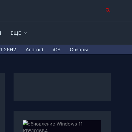
Поиск
И
ЕЩЕ
11 26H2
Android
iOS
Обзоры