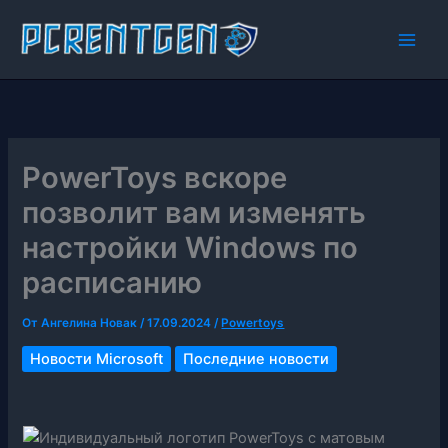
Перейти
к
содержимому
PowerToys вскоре
позволит вам изменять
настройки Windows по
расписанию
От
Ангелина Новак
/
17.09.2024
/
Powertoys
Новости Microsoft
Последние новости