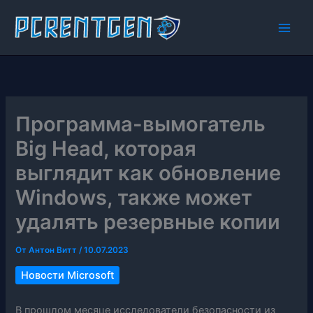
Перейти
к
содержимому
Программа-вымогатель
Big Head, которая
выглядит как обновление
Windows, также может
удалять резервные копии
От
Антон Витт
/
10.07.2023
Новости Microsoft
В прошлом месяце исследователи безопасности из