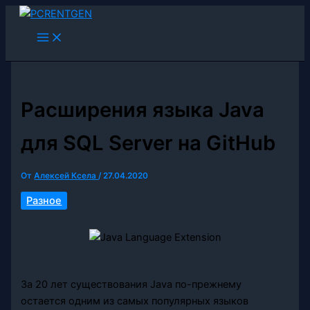
Перейти
к
содержимому
Расширения языка Java
для SQL Server на GitHub
От
Алексей Ксела
/
27.04.2020
Разное
За 20 лет существования Java по-прежнему
остается одним из самых популярных языков