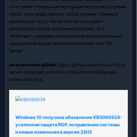
сочетании с открытым исходным кодом расширения
языка Java представляет собой пример сквозной
реализации того, как может быть создано
расширение языка программирования. Это
облегчает создание сообществом дополнительных
расширений языка программирования для SQL
Server.
java extension github
https://github.com/microsoft/sql-
server-language-extensions/tree/master/language-
extensions/java
Windows 10 получила обновление KB5099539:
усиленная защита RDP, исправления системы
и новые изменения в версии 22H2