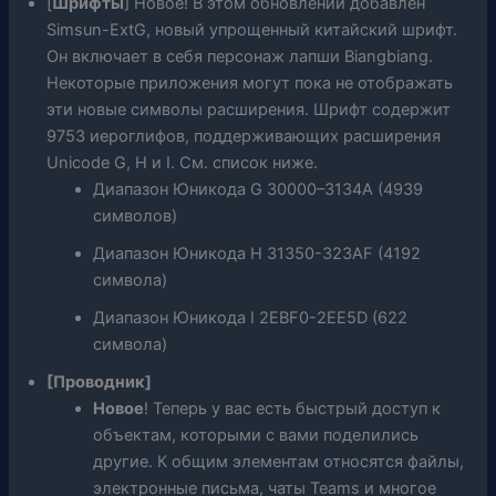
[
Шрифты
] Новое! В этом обновлении добавлен
Simsun-ExtG, новый упрощенный китайский шрифт.
Он включает в себя персонаж лапши Biangbiang.
Некоторые приложения могут пока не отображать
эти новые символы расширения. Шрифт содержит
9753 иероглифов, поддерживающих расширения
Unicode G, H и I. См. список ниже.
Диапазон Юникода G 30000–3134A (4939
символов)
Диапазон Юникода H 31350-323AF (4192
символа)
Диапазон Юникода I 2EBF0-2EE5D (622
символа)
[Проводник]
Новое
! Теперь у вас есть быстрый доступ к
объектам, которыми с вами поделились
другие. К общим элементам относятся файлы,
электронные письма, чаты Teams и многое