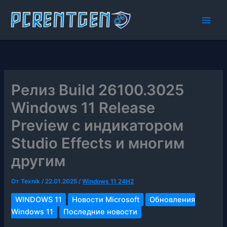
Перейти
к
содержимому
Релиз Build 26100.3025
Windows 11 Release
Preview с индикатором
Studio Effects и многим
другим
От
Texnik
/
22.01.2025
/
Windows 11 24H2
WINDOWS 11
Новости Microsoft
Обновления
Windows 11
Последние новости