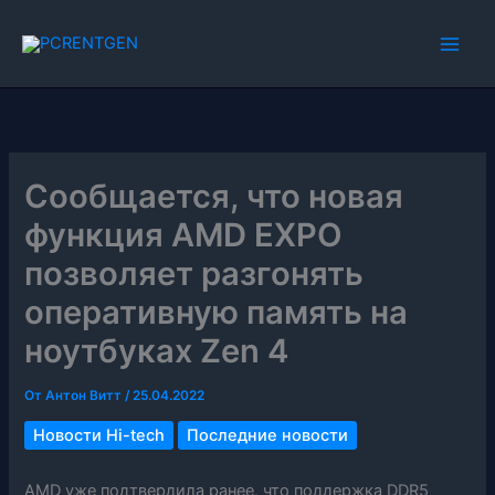
Перейти
к
содержимому
Сообщается, что новая
функция AMD EXPO
позволяет разгонять
оперативную память на
ноутбуках Zen 4
От
Антон Витт
/
25.04.2022
Новости Hi-tech
Последние новости
AMD уже подтвердила ранее, что поддержка DDR5