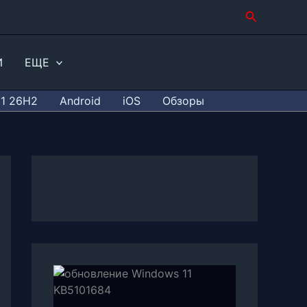
Поиск
И
ЕЩЕ
11 26H2
Android
iOS
Обзоры