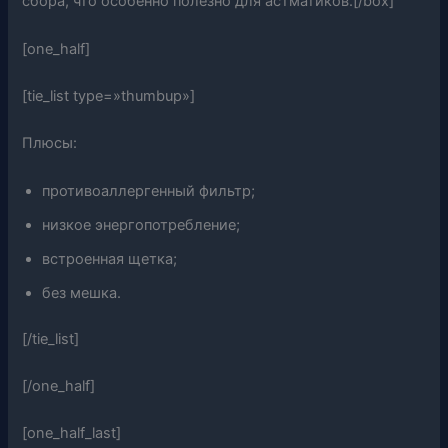
сбора, что особенно полезно для астматиков.[/box]
[one_half]
[tie_list type=»thumbup»]
Плюсы:
противоаллергенный фильтр;
низкое энергопотребление;
встроенная щетка;
без мешка.
[/tie_list]
[/one_half]
[one_half_last]