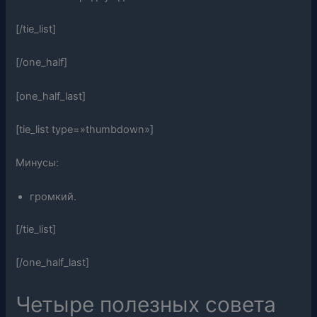
[/tie_list]
[/one_half]
[one_half_last]
[tie_list type=»thumbdown»]
Минусы:
громкий.
[/tie_list]
[/one_half_last]
Четыре полезных совета