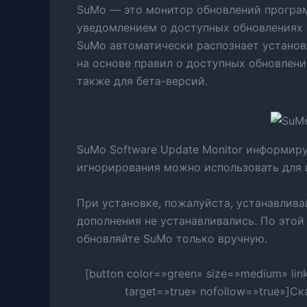
SuMo — это монитор обновлений програ
уведомлением о доступных обновлениях 
SuMo автоматически распознает установ
на основе правил о доступных обновлен
также для бета-версий.
SuMo Software Update Monitor информир
игнорирования можно использовать для 
При установке, пожалуйста, устанавлива
дополнения не устанавливались. По этой
обновляйте SuMo только вручную.
[button color=»green» size=»medium» lin
target=»true» nofollow=»true»]Ск