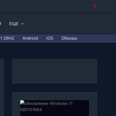
Поиск
И
ЕЩЕ
11 26H2
Android
iOS
Обзоры