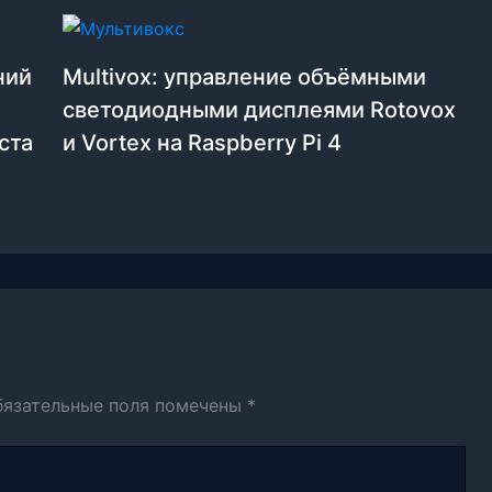
ний
Multivox: управление объёмными
светодиодными дисплеями Rotovox
ста
и Vortex на Raspberry Pi 4
бязательные поля помечены
*