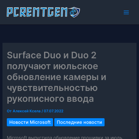
Перейти
к
содержимому
Surface Duo и Duo 2
получают июльское
обновление камеры и
чувствительностью
рукописного ввода
От
Алексей Ксела
/
07.07.2022
Новости Microsoft
Последние новости
Microsoft выпустила обновление прошивки за июль