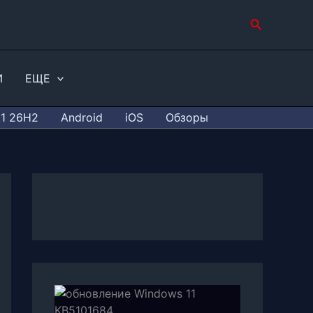
Поиск
И
ЕЩЕ
11 26H2
Android
iOS
Обзоры