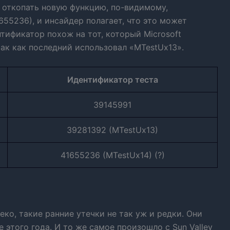
ь откопать новую функцию, по-видимому,
655236), и инсайдер полагает, что это может
нтификатор похож на тот, который Microsoft
так как последний использовал «MTestUx13».
Идентификатор теста
39145991
39281392 (MTestUx13)
41655236 (MTestUx14) (?)
еко, такие ранние утечки не так уж и редки. Они
е этого года. И то же самое произошло с Sun Valley