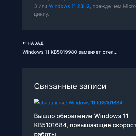
3 или
Windows 11 23H2
, прежде чем Micro
циклу.
НАЗАД
Windows 11 KB5019980 заменяет стеклянную иконку панели поиска новой большой текстовой кнопкой
Связанные записи
Вышло обновление Windows 11
KB5101684, повышающее скорос
работы