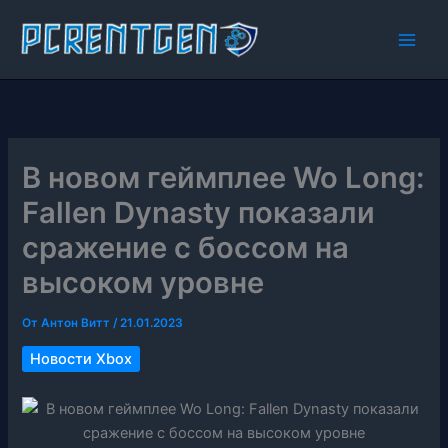
Перейти
к
содержимому
В новом геймплее Wo Long:
Fallen Dynasty показали
сражение с боссом на
высоком уровне
От
Антон Витт
/
21.01.2023
Новости Xbox