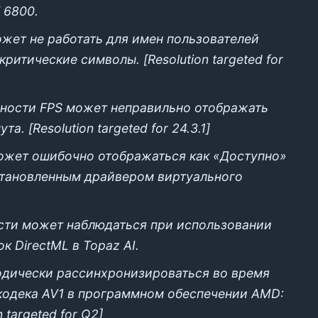
 6800.
ет не работать для имен пользователей
итические символы. [Resolution targeted for
ьности FPS может неправильно отображать
а. [Resolution targeted for 24.3.1]
ожет ошибочно отображаться как «Доступно»
становленным драйвером виртуального
сти может наблюдаться при использовании
к DirectML в Topaz AI.
одически рассинхронизироваться во время
кодека AV1 в программном обеспечении AMD:
n targeted for Q2]