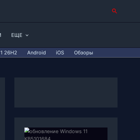
Поиск
И
ЕЩЕ
11 26H2
Android
iOS
Обзоры