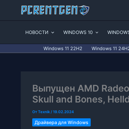
Перейти
к
содержимому
НОВОСТИ
WINDOWS 10
WINDOWS
Windows 11 22H2
Windows 11 24H
Выпущен AMD Radeon
Skull and Bones, Helld
От
Texnik
/
19.02.2024
Драйвера для Windows