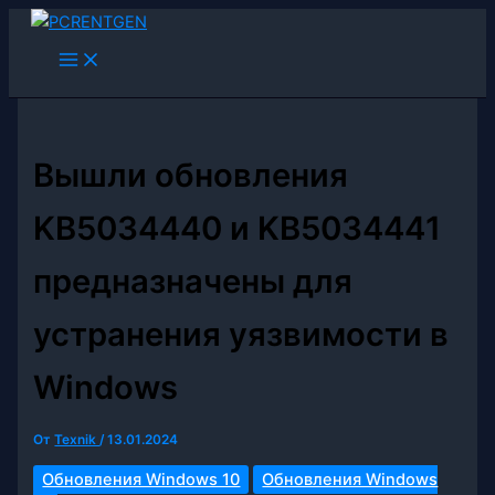
Перейти
к
содержимому
Вышли обновления
KB5034440 и KB5034441
предназначены для
устранения уязвимости в
Windows
От
Texnik
/
13.01.2024
Обновления Windows 10
Обновления Windows