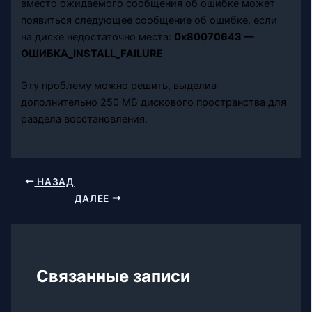
вместо ожидаемого сообщения об ошибке может
появиться следующее сообщение об ошибке, если
на диске недостаточно места:
0x80070643 —
ОШИБКА_INSTALL_FAILURE
Эту проблему можно решить, выделив
дополнительно 250 МБ дискового пространства для
раздела восстановления.
НАЗАД
ДАЛЕЕ
Связанные записи