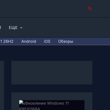
Поиск
И
ЕЩЕ
11 26H2
Android
iOS
Обзоры