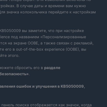
ройках. В случае даты и времени вам нужно
Для значка колокольчика перейдите к настройкам
 KB5050009 вы заметите, что при настройке
erience под названием «Персонализированные
ся на экране OOBE, а также связан с рекламой,
 его в out-of-the-box experience (OOBE), вы
йте этого.
можете сбросить его в
разделе
безопасность»
.
равления ошибок и улучшения в KB5050009,
 панель поиска отображается как значок, когда