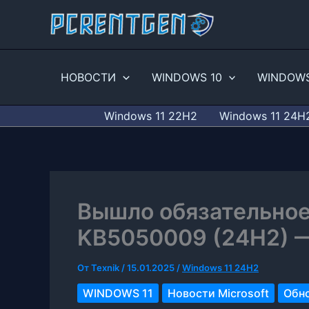
Перейти
к
содержимому
НОВОСТИ
WINDOWS 10
WINDOWS
Windows 11 22H2
Windows 11 24H
Вышло обязательное
KB5050009 (24H2) —
От
Texnik
/
15.01.2025
/
Windows 11 24H2
WINDOWS 11
Новости Microsoft
Обно