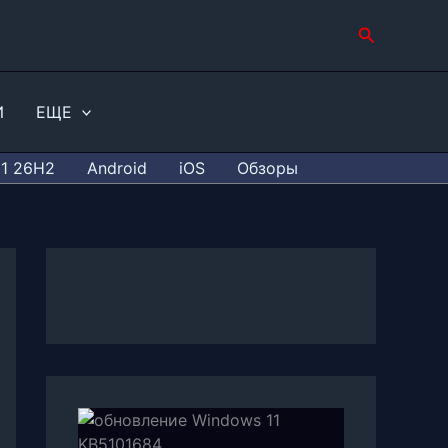
Поиск
И
ЕЩЕ
11 26H2
Android
iOS
Обзоры