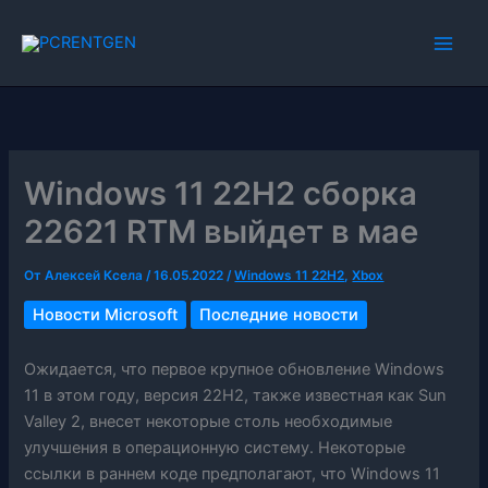
Перейти
к
содержимому
Windows 11 22H2 сборка
22621 RTM выйдет в мае
От
Алексей Ксела
/
16.05.2022
/
Windows 11 22H2
,
Xbox
Новости Microsoft
Последние новости
Ожидается, что первое крупное обновление Windows
11 в этом году, версия 22H2, также известная как Sun
Valley 2, внесет некоторые столь необходимые
улучшения в операционную систему. Некоторые
ссылки в раннем коде предполагают, что Windows 11