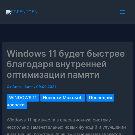
Перейти
к
содержимому
Windows 11 будет быстрее
благодаря внутренней
оптимизации памяти
От
Антон Витт
/
09.09.2021
WINDOWS 11
Новости Microsoft
Последние
новости
Windows 11 привнесла в операционную систему
несколько замечательных новых функций и улучшений
дизайна, но, пожалуй, лучшим изменением является