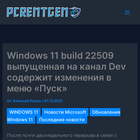
Перейти
к
содержимому
Windows 11 build 22509
выпущенная на канал Dev
содержит изменения в
меню «Пуск»
От
Алексей Ксела
/
01.12.2021
WINDOWS 11
Новости Microsoft
Обновления
Windows 11
Последние новости
После почти двухнедельного перерыва в связи с