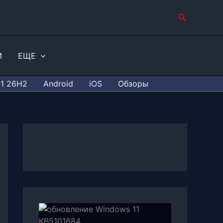
Поиск
И
ЕЩЕ
11 26H2
Android
iOS
Обзоры