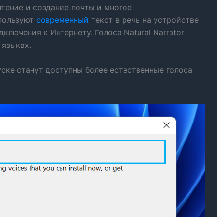
чтение и создание почты и многое
спользуют
современный
текст в речь на устройстве
ключения к Интернету. Голоса Natural Narrator
 языках.
уске станут доступны более естественные голоса