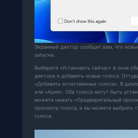
Экранный диктор сообщит вам, что новы
запуске.
Выберите «Установить сейчас» в окне об
диктора и добавить новые голоса. Оттуд
«Добавить естественные голоса». В диа
или «Ария». Оба голоса могут быть уста
можете нажать «Предварительный просм
просмотр голоса, и вы можете выбрать «
голоса.