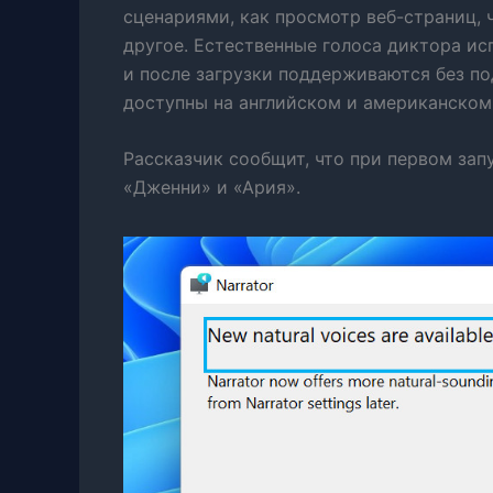
сценариями, как просмотр веб-страниц, 
другое. Естественные голоса диктора и
и после загрузки поддерживаются без под
доступны на английском и американском
Рассказчик сообщит, что при первом зап
«Дженни» и «Ария».