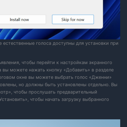
е естественные голоса доступны для установки при
ъявления, чтобы перейти к настройкам экранного
а вы можете нажать кнопку «Добавить» в разделе
логовом окне вы можете выбрать голос «Дженни»
новлены, но должны быть установлены отдельно. Вы
отр», чтобы прослушать предварительный
Установить», чтобы начать загрузку выбранного