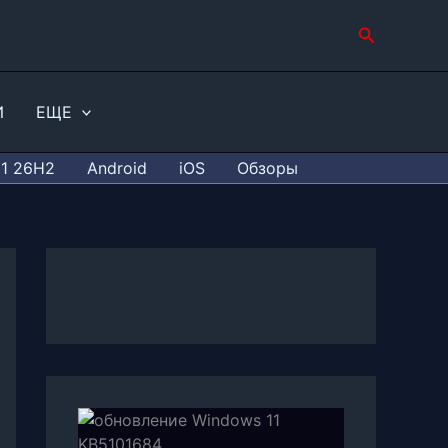
Поиск
И
ЕЩЕ
11 26H2
Android
iOS
Обзоры