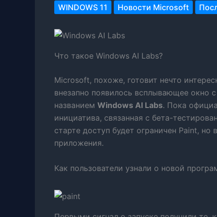
WINDOWS 11
Новости Microsoft
Пос
Что такое Windows AI Labs?
Microsoft, похоже, готовит нечто интерес
внезапно появилось всплывающее окно с
названием
Windows AI Labs
. Пока официа
инициатива, связанная с бета-тестирова
старте доступ будет ограничен Paint, но
приложения.
Как пользователи узнали о новой програ
Первыми сигнал о запуске получили те, к