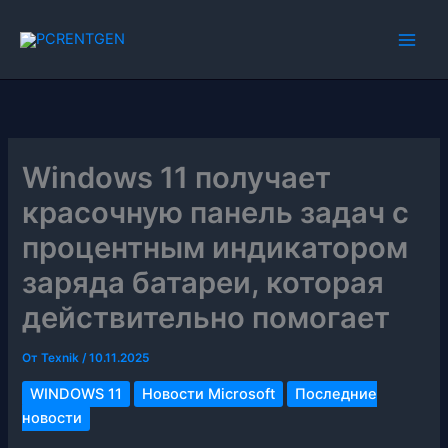
Перейти
к
содержимому
Windows 11 получает
красочную панель задач с
процентным индикатором
заряда батареи, которая
действительно помогает
От
Texnik
/
10.11.2025
WINDOWS 11
Новости Microsoft
Последние
новости