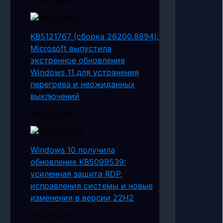
31.07.2026
KB5121767 (сборка 26200.8894):
Microsoft выпустила
экстренное обновление
Windows 11 для устранения
перегрева и неожиданных
выключений
20.07.2026
Windows 10 получила
обновление KB5099539:
усиленная защита RDP,
исправления системы и новые
изменения в версии 22H2
15.07.2026