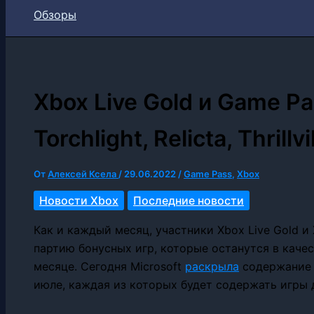
Обзоры
Xbox Live Gold и Game P
Torchlight, Relicta, Thrill
От
Алексей Ксела
/
29.06.2022
/
Game Pass
,
Xbox
Новости Xbox
Последние новости
Как и каждый месяц, участники Xbox Live Gold и
партию бонусных игр, которые останутся в каче
месяце. Сегодня Microsoft
раскрыла
содержание 
июле, каждая из которых будет содержать игры 