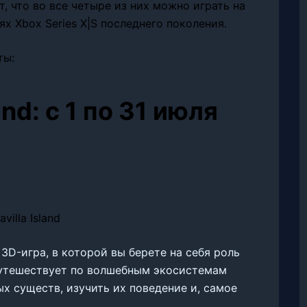
 что во все четыре из них можно играть на
х Xbox Series X|S последнего поколения.
ты:
and: с 1 по 31 июля
я 3D-игра, в которой вы берете на себя роль
путешествует по волшебным экосистемам
х существ, изучить их поведение и, самое