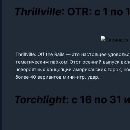
Thrillville
: OTR: с 1 по
Thrillville: Off the Rails — это настоящее удов
тематическим парком! Этот осенний выпуск вкл
невероятных концепций американских горок, но
более 40 вариантов мини-игр. удар.
Torchlight
: с 16 по 31