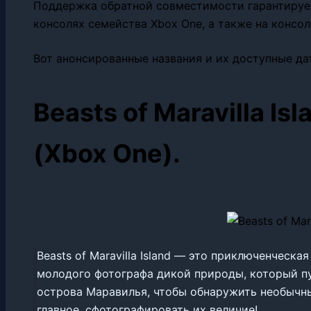
Поддержка обратной совместимости гарантирует,
консолях семейства Xbox One, а также на консоля
Вот анонсированные названия и их доступные да
Beasts of Maravilla Isl
(Xbox One).
Beasts of Maravilla Island — это приключенческа
молодого фотографа дикой природы, который 
острова Маравилья, чтобы обнаружить необычны
главное, сфотографировать их величие!