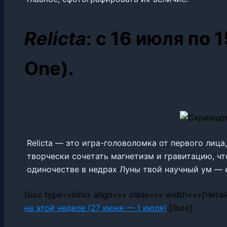
Relicta
: с 16 июля по 
One).
Relicta — это игра-головоломка от первого лица
творчески сочетать магнетизм и гравитацию, чт
одиночестве в недрах Луны твой научный ум — 
[box type=»info» align=»» class=»» width=»»]Чит
на этой неделе (27 июня — 1 июля)
.[/box]