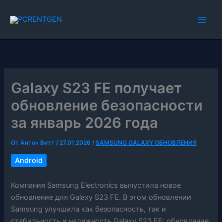
Перейти
к
содержимому
Galaxy S23 FE получает
обновление безопасности
за январь 2026 года
От
Антон Витт
/
27.01.2026
/
SAMSUNG GALAXY ОБНОВЛЕНИЯ
Android
Компания Samsung Electronics выпустила новое
обновление для Galaxy S23 FE. В этом обновлении
Samsung улучшила как безопасность, так и
стабильность и надежность Galaxy S23 FE: обновление