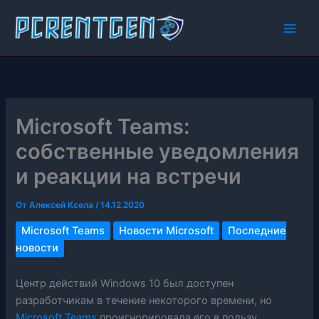
Перейти
к
содержимому
Microsoft Teams:
собственные уведомления
и реакции на встречи
От
Алексей Ксела
/
14.12.2020
Microsoft Teams
Новости Microsoft
Последние
новости
Центр действий Windows 10 был доступен
разработчикам в течение некоторого времени, но
Microsoft Teams
проигнорировала его в пользу