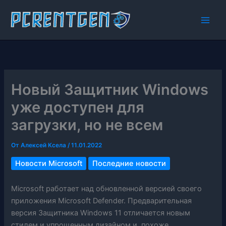
Перейти
к
содержимому
Новый Защитник Windows
уже доступен для
загрузки, но не всем
От
Алексей Ксела
/
11.01.2022
Новости Microsoft
Последние новости
Microsoft работает над обновленной версией своего
приложения Microsoft Defender. Предварительная
версия Защитника Windows 11 отличается новым
стилем и упрощенным дизайном и, похоже,