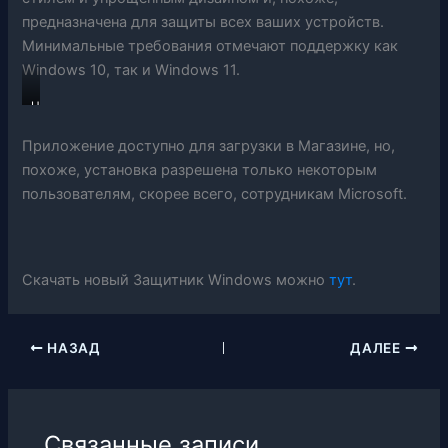
предназначена для защиты всех ваших устройств.
Минимальные требования отмечают поддержку как
Windows 10, так и Windows 11.
Н
о
в
Приложение доступно для загрузки в Магазине, но,
ы
похоже, установка разрешена только некоторым
й
пользователям, скорее всего, сотрудникам Microsoft.
З
а
щ
и
т
Скачать новый Защитник Windows можно
тут
.
н
и
к
НАЗАД
ДАЛЕЕ
W
i
n
d
o
Связанные записи
w