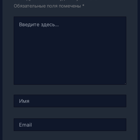
Обязательные поля помечены
*
Введите
здесь...
Имя
Email