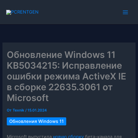
Перейти
к
содержимому
Обновление Windows 11
KB5034215: Исправление
ошибки режима ActiveX IE
в сборке 22635.3061 от
Microsoft
От
Texnik
/
15.01.2024
Обновления Windows 11
Microsoft выпустила
новую сборку
бета-канала для