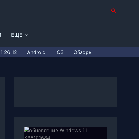
Поиск
И
ЕЩЕ
11 26H2
Android
iOS
Обзоры