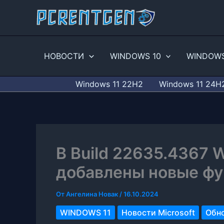
Перейти
к
содержимому
НОВОСТИ
WINDOWS 10
WINDOWS
Windows 11 22H2
Windows 11 24H
В Build 22635.4367 
добавлены новые фу
От
Ангелина Новак
/
16.10.2024
WINDOWS 11
Новости Microsoft
Обно