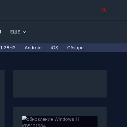
Поиск
И
ЕЩЕ
11 26H2
Android
iOS
Обзоры