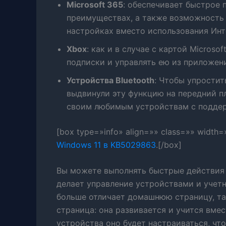
Microsoft 365
: обеспечивает быстрое 
преимуществах, а также возможность
настройках вместо использования Инт
Xbox
: как и в случае с картой Micros
подписки и управлять ею из приложен
Устройства Bluetooth
: Чтобы упростит
выдвинули эту функцию на передний пл
своим любимым устройствам с поддерж
[box type=»info» align=»» class=»» width
Windows 11 в KB5029863
.[/box]
Вы можете выполнять быстрые действия
делает управление устройствами и учет
больше отличает домашнюю страницу, так
страница: она развивается и учится вме
устройства оно будет настраиваться, чт