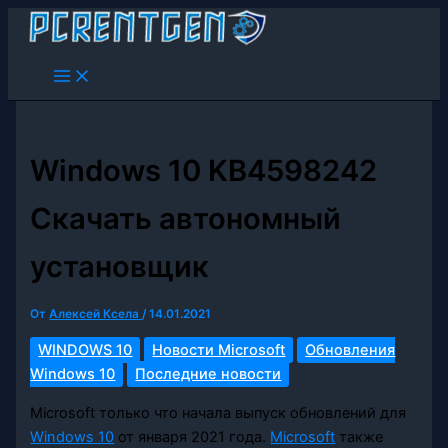
Перейти
к
содержимому
Windows 10 KB4598242
Скачать автономный
установщик
От
Алексей Ксела
/
14.01.2021
WINDOWS 10
Новости Microsoft
Обновления
Windows 10
Последние новости
Microsoft только что начала выпуск обновлений для
Windows 10
от января 2021 года.
Microsoft
также