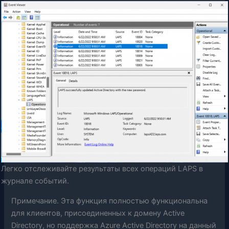
Легко отслеживайте результаты всех операций LAPS в
журнале событий.
Примечание. Эта функция полностью функциональна
для клиентов, присоединенных к домену Active
Directory, но поддержка Azure Active Directory на данный