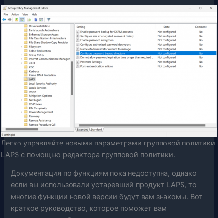
Легко управляйте новыми параметрами групповой политики
LAPS с помощью редактора групповой политики.
Документация по функциям пока недоступна, однако
если вы использовали устаревший продукт LAPS, то
многие функции новой версии будут вам знакомы. Вот
краткое руководство, которое поможет вам