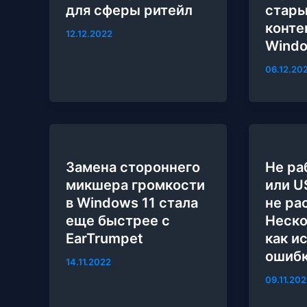
для сферы ритейл
стар
конте
12.12.2022
Windo
06.12.20
Замена стороннего
Не ра
микшера громкости
или U
в Windows 11 стала
не ра
еще быстрее с
Неско
EarTrumpet
как и
ошиб
14.11.2022
09.11.202