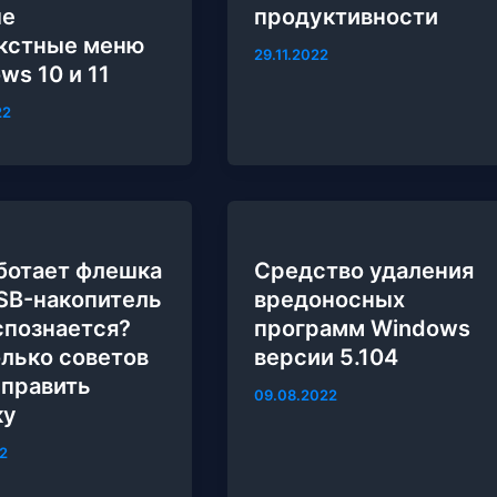
ые
продуктивности
кстные меню
29.11.2022
ws 10 и 11
22
ботает флешка
Средство удаления
SB-накопитель
вредоносных
спознается?
программ Windows
лько советов
версии 5.104
справить
09.08.2022
ку
2