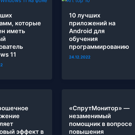
чших
10 лучших
амм, которые
приложений на
н иметь
Android для
ый
обучения
ователь
программированию
ws 11
24.12.2022
22
рошечное
«СпрутМонитор» —
ожение
незаменимый
ляет
помощник в вопросе
овый эффект в
повышения