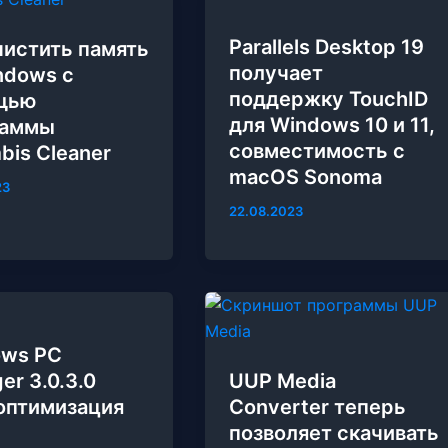
Parallels Desktop 19
чистить память
получает
ndows с
поддержку TouchID
щью
для Windows 10 и 11,
раммы
совместимость с
bis Cleaner
macOS Sonoma
23
22.08.2023
ows PC
er 3.0.3.0
UUP Media
 оптимизация
Converter теперь
позволяет скачивать