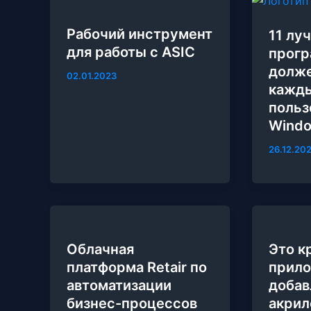
Рабочий инструмент
11 лу
для работы с ASIC
прогр
долже
02.01.2023
кажд
польз
Windo
26.12.20
Облачная
Это к
платформа Retair по
прил
автоматизации
добав
бизнес-процессов
акрил