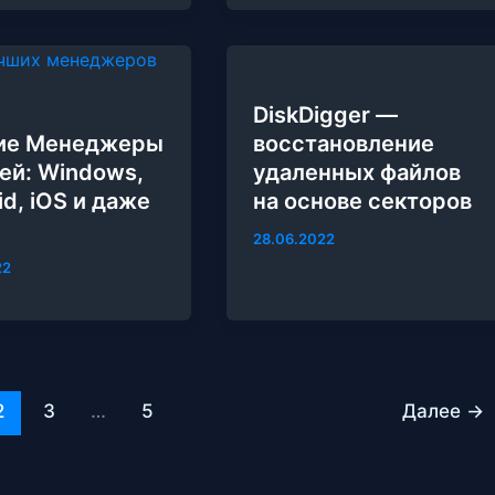
DiskDigger —
ие Менеджеры
восстановление
ей: Windows,
удаленных файлов
id, iOS и даже
на основе секторов
28.06.2022
22
2
3
…
5
Далее
→