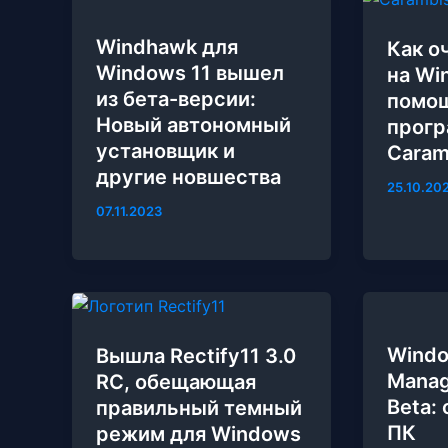
Windhawk для
Как о
Windows 11 вышел
на Wi
из бета-версии:
помо
Новый автономный
прог
установщик и
Caram
другие новшества
25.10.20
07.11.2023
Wind
Вышла Rectify11 3.0
Manag
RC, обещающая
Beta:
правильный темный
ПК
режим для Windows